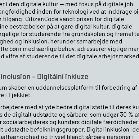
r i den digitale kultur — med fokus på digitale job.
ngfoldighed inden for teknologi ved at inddrage p
n tilgang. CitizenCode vandt prisen for digitale
e bestræbelser på at gøre digital kultur, digitale
ængelige for studerende fra grundskolen og fremefte
ghed og inklusion, herunder samarbejde med
tte børn med særlige behov, adresserer vigtige man
d vifte af studerende til det digitale arbejdsmarked
 inclusion – Digitální inkluze
otum skaber en uddannelsesplatform til forbedring af
e i Tjekkiet.
alarbejdere med at yde bedre digital støtte til deres k
 de digitalt udstødte og sårbare, som udgør 30 % a
er socialarbejderes og kunders digitale færdigheder
 udstødte befolkningsgrupper. Digital inklusion, de
uafhængighed og trivsel blandt sårbare personer i