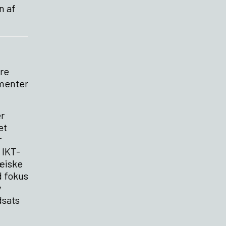
n af
ere
ementer
r
et
r
 IKT-
æiske
d fokus
v
dsats