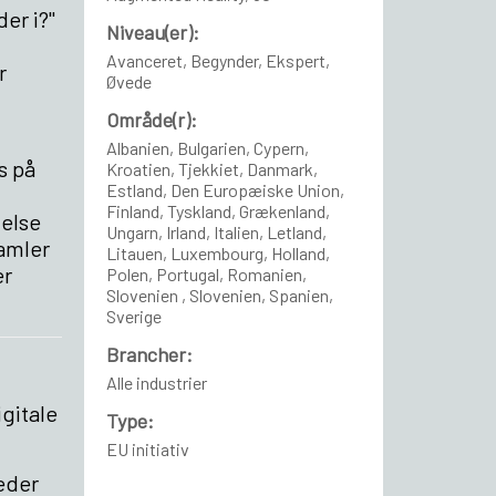
er i?"
Niveau(er):
Avanceret, Begynder, Ekspert,
r
Øvede
Område(r):
Albanien, Bulgarien, Cypern,
s på
Kroatien, Tjekkiet, Danmark,
Estland, Den Europæiske Union,
Finland, Tyskland, Grækenland,
nelse
Ungarn, Irland, Italien, Letland,
amler
Litauen, Luxembourg, Holland,
er
Polen, Portugal, Romanien,
Slovenien , Slovenien, Spanien,
Sverige
Brancher:
Alle industrier
igitale
Type:
EU initiativ
eder