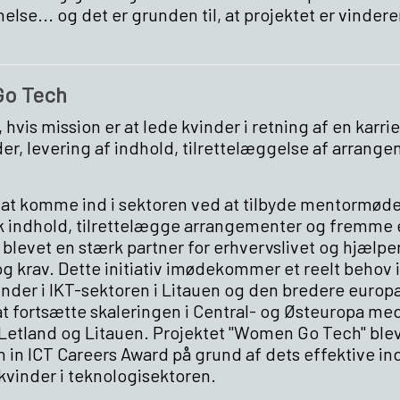
lse... og det er grunden til, at projektet er vindere
o Tech
vis mission er at lede kvinder i retning af en karri
, levering af indhold, tilrettelæggelse af arrang
t komme ind i sektoren ved at tilbyde mentormøde
isk indhold, tilrettelægge arrangementer og fremme 
r blevet en stærk partner for erhvervslivet og hjælpe
g krav. Dette initiativ imødekommer et reelt behov i
nder i IKT-sektoren i Litauen og den bredere europ
at fortsætte skaleringen i Central- og Østeuropa me
Letland og Litauen.
Projektet "Women Go Tech" ble
n ICT Careers Award på grund af dets effektive in
kvinder i teknologisektoren.