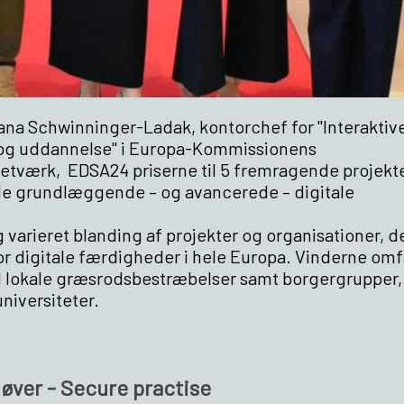
ehana Schwinninger-Ladak, kontorchef for "Interaktiv
ur og uddannelse" i Europa-Kommissionens
tværk, EDSA24 priserne til 5 fremragende projekte
 de grundlæggende – og avancerede – digitale
 varieret blanding af projekter og organisationer, d
r digitale færdigheder i hele Europa. Vinderne omf
 til lokale græsrodsbestræbelser samt borgergrupper,
niversiteter.
øver - Secure practise