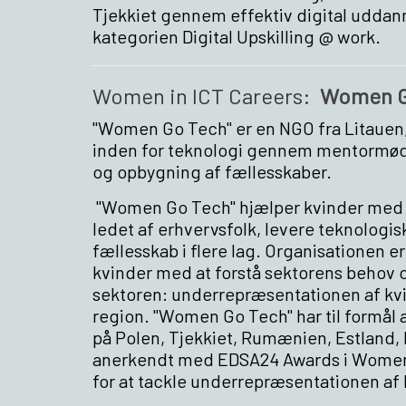
Tjekkiet gennem effektiv digital uddanne
kategorien Digital Upskilling @ work.
Women in ICT Careers:
Women G
"Women Go Tech" er en NGO fra Litauen, h
inden for teknologi gennem mentormøder
og opbygning af fællesskaber.
"Women Go Tech" hjælper kvinder med a
ledet af erhvervsfolk, levere teknolog
fællesskab i flere lag. Organisationen e
kvinder med at forstå sektorens behov o
sektoren: underrepræsentationen af kvi
region. "Women Go Tech" har til formål 
på Polen, Tjekkiet, Rumænien, Estland, 
anerkendt med EDSA24 Awards i Women i
for at tackle underrepræsentationen af 