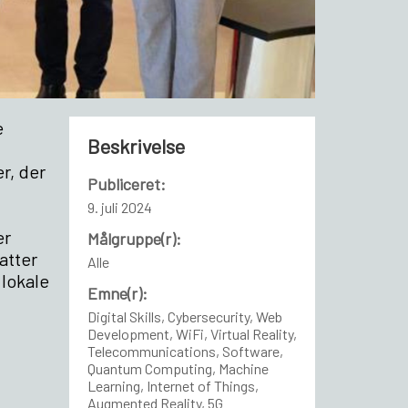
e
Beskrivelse
r, der
Publiceret:
9. juli 2024
er
Målgruppe(r):
atter
Alle
 lokale
Emne(r):
Digital Skills, Cybersecurity, Web
Development, WiFi, Virtual Reality,
Telecommunications, Software,
Quantum Computing, Machine
Learning, Internet of Things,
Augmented Reality, 5G