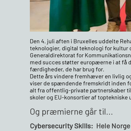
Den 4. juli aften i Bruxelles uddelte R
teknologier, digital teknologi for kult
Generaldirektorat for Kommunikationsne
med succes støtter europæerne i at få
færdigheder, de har brug for.
Dette års vindere fremhæver en livlig og
viser de spændende fremskridt inden fo
alt fra offentlig-private partnerskaber
skoler og EU-konsortier af toptekniske u
Og præmierne går til...
Cybersecurity Skills:
Hele Norge 