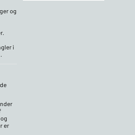
iger og
r.
gler i
.
 de
under
f
 og
r er