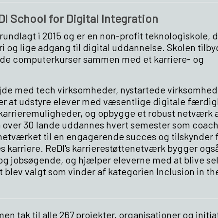
I School for Digital Integration
grundlagt i 2015 og er en non-profit teknologiskole, 
i og lige adgang til digital uddannelse. Skolen tilby
nde computerkurser sammen med et karriere- og
jde med tech virksomheder, nystartede virksomhed
er at udstyre elever med væsentlige digitale færdi
arrieremuligheder, og opbygge et robust netværk a
ra over 30 lande uddannes hvert semester som coach
-netværket til en engagerende succes og tilskynder 
es karriere. ReDI's karrierestøttenetværk bygger ogs
og jobsøgende, og hjælper eleverne med at blive sel
et blev valgt som vinder af kategorien Inclusion in th
en tak til alle 267 projekter, organisationer og initia