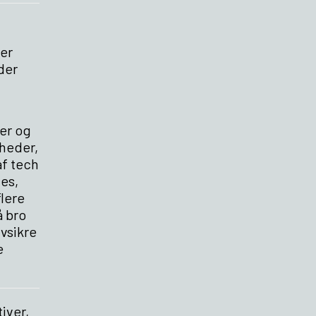
der
der
er og
gheder,
f tech
es,
flere
å bro
vsikre
e
tiver,