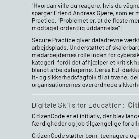
"Hvordan ville du reagere, hvis du vågne
spørger Erlend Andreas Gjære, som er m
Practice. "Problemet er, at de fleste me
modtaget ordentlig uddannelse"!
Secure Practice giver datadrevne værktø
arbejdsplads. Understøttet af skalerba
medarbejdernes rolle inden for cybersi
kategori, fordi det afhjælper et kritis
blandt arbejdstagerne. Deres EU-dække
it- og sikkerhedsfagfolk til at træne, de
organisationernes overordnede sikkerhe
Digitale Skills for Education:
Cit
CitizenCode er et initiativ, der blev lanc
færdigheder og job tilgængelige for al
CitizenCode støtter børn, teenagere o