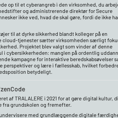
de op til et cyberangreb i den virksomhed, du arbejd
edstifter og administrerende direktør for Secure
nnesker ikke ved, hvad de skal gøre, fordi de ikke ha
jer til at dyrke sikkerhed blandt kolleger på en
re cloud-tjenester sætter virksomheden særligt foku
kkerhed. Projektet blev valgt som vinder af denne
k hul i cybersikkerheden: manglen på ordentlig uddan
nde kampagne for interaktive beredskabsøvelser s
le perspektiver og lære i fællesskab, hvilket forbedr
dsposition betydeligt.
izenCode
eret af TRALALERE i 2021 for at gøre digital kultur, d
le fra grundskolen og fremefter.
g undervisere med grundlæggende digitale færdigh