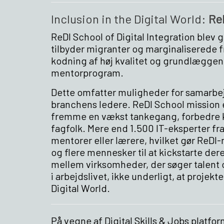
Inclusion in the Digital World:
ReD
ReDI School of Digital Integration blev 
tilbyder migranter og marginaliserede fr
kodning af høj kvalitet og grundlægge
mentorprogram.
Dette omfatter muligheder for samarbe
branchens ledere. ReDI School mission 
fremme en vækst tankegang, forbedre k
fagfolk. Mere end 1.500 IT-eksperter f
mentorer eller lærere, hvilket gør ReDI
og flere mennesker til at kickstarte der
mellem virksomheder, der søger talent 
i arbejdslivet, ikke underligt, at projekt
Digital World.
På vegne af Digital Skills & Jobs platform