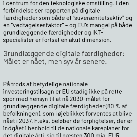
i centrum for den teknologiske omstilling. I den
forbindelse ser rapporten på digitale
færdigheder som både et "suverænitetsaktiv" og
en "vedtagelsesfaktor" – og EU's mangel på både
grundlæggende færdigheder og IKT-
specialister er fortsat en akut dimension.
Grundlæggende digitale færdigheder:
Målet er nået, men syv år senere.
På trods af betydelige nationale
investeringstilsagn er EU stadig ikke på rette
spor med hensyn til at nå 2030-målet for
grundlæggende digitale færdigheder (80 % af
befolkningen), som i øjeblikket forventes at blive
nået i 2037. F.eks. beløber de forpligtelser, der er
indgået i henhold til de nationale køreplaner for
det digitale årti, sig til næsten 300 mia. EUR,