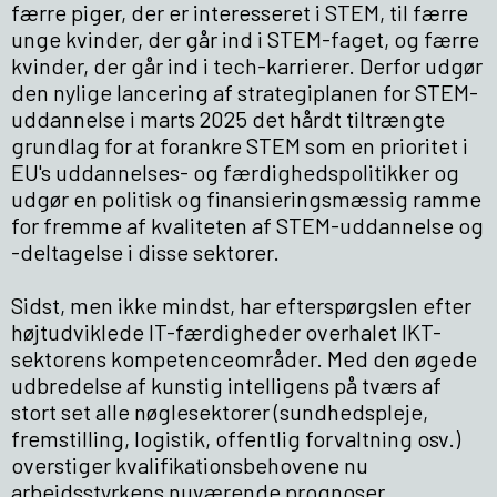
færre piger, der er interesseret i STEM, til færre
unge kvinder, der går ind i STEM-faget, og færre
kvinder, der går ind i tech-karrierer. Derfor udgør
den nylige lancering af strategiplanen for STEM-
uddannelse i marts 2025 det hårdt tiltrængte
grundlag for at forankre STEM som en prioritet i
EU's uddannelses- og færdighedspolitikker og
udgør en politisk og finansieringsmæssig ramme
for fremme af kvaliteten af STEM-uddannelse og
-deltagelse i disse sektorer.
Sidst, men ikke mindst, har efterspørgslen efter
højtudviklede IT-færdigheder overhalet IKT-
sektorens kompetenceområder. Med den øgede
udbredelse af kunstig intelligens på tværs af
stort set alle nøglesektorer (sundhedspleje,
fremstilling, logistik, offentlig forvaltning osv.)
overstiger kvalifikationsbehovene nu
arbejdsstyrkens nuværende prognoser.