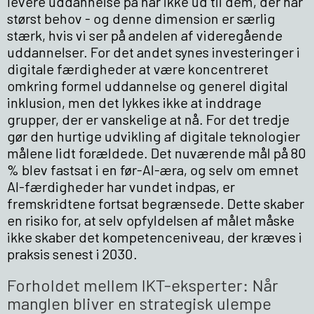
levere uddannelse på når ikke ud til dem, der har
størst behov - og denne dimension er særlig
stærk, hvis vi ser på andelen af videregående
uddannelser. For det andet synes investeringer i
digitale færdigheder at være koncentreret
omkring formel uddannelse og generel digital
inklusion, men det lykkes ikke at inddrage
grupper, der er vanskelige at nå. For det tredje
gør den hurtige udvikling af digitale teknologier
målene lidt forældede. Det nuværende mål på 80
% blev fastsat i en før-AI-æra, og selv om emnet
AI-færdigheder har vundet indpas, er
fremskridtene fortsat begrænsede. Dette skaber
en risiko for, at selv opfyldelsen af målet måske
ikke skaber det kompetenceniveau, der kræves i
praksis senest i 2030.
Forholdet mellem IKT-eksperter: Når
manglen bliver en strategisk ulempe