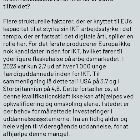
tilfældet?
Flere strukturelle faktorer, der er knyttet til EU's
kapacitet til at styrke sin IKT-arbejdsstyrke i det
tempo, der er fastsat i det digitale årti, spiller en
rolle her. For det første producerer Europa ikke
nok kandidater inden for IKT, hvilket fører til
yderligere flaskehalse på arbejdsmarkedet. I
2023 var kun 2,7 ud af hver 1 000 unge
færdiguddannede inden for IKT. Til
sammenligning lå dette tal i USA på 3,7 og i
Storbritannien på 4,6. Dette fortæller os, at
denne kvalifikationskløft ikke kan afhjælpes ved
opkvalificering og omskoling alene. I stedet er
der behov for målrettede investeringer i
uddannelsessystemerne, fra en tidlig alder og
hele vejen til videregående uddannelse, for at
afhjælpe denne mangel.