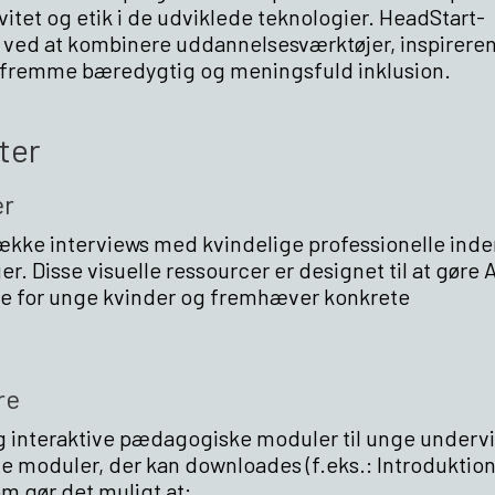
itet og etik i de udviklede teknologier. HeadStart-
r ved at kombinere uddannelsesværktøjer, inspirere
 fremme bæredygtig og meningsfuld inklusion.
ter
er
ække interviews med kvindelige professionelle inde
r. Disse visuelle ressourcer er designet til at gøre A
ive for unge kvinder og fremhæver konkrete
re
og interaktive pædagogiske moduler til unge underv
ge moduler, der kan downloades (f.eks.: Introduktion t
om gør det muligt at: