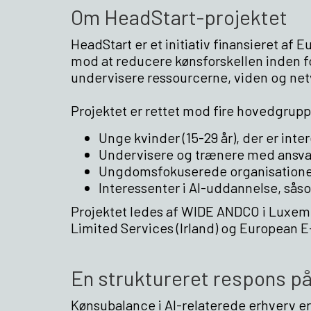
Om HeadStart-projektet
HeadStart er et initiativ finansieret a
mod at reducere kønsforskellen inden for
undervisere ressourcerne, viden og netv
Projektet er rettet mod fire hovedgrupp
Unge kvinder (15-29 år), der er inter
Undervisere og trænere med ansvar 
Ungdomsfokuserede organisationer
Interessenter i AI-uddannelse, såso
Projektet ledes af WIDE ANDCO i Luxem
Limited Services (Irland) og European E
En struktureret respons på
Kønsubalance i AI-relaterede erhverv er