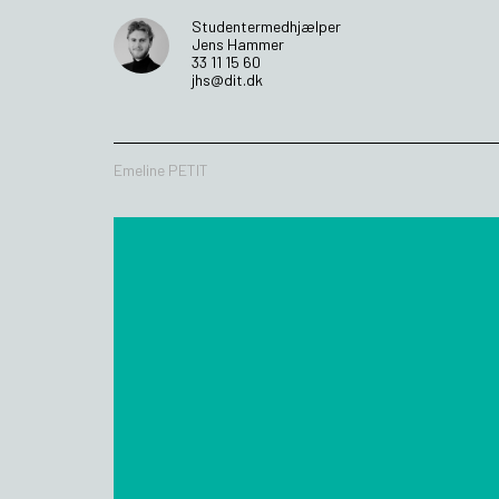
Studentermedhjælper
Jens Hammer
33 11 15 60
jhs@dit.dk
Emeline PETIT