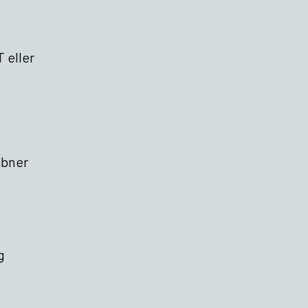
 eller
åbner
g