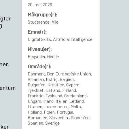
20. maj 2026
Målgruppe(r):
igter
Studerende, Alle
g
Emne(r):
Digital Skills, Artificial Intelligence
Niveau(er):
Begynder, Øvede
ner.
Område(r):
Danmark, Den Europæiske Union,
Albanien, Østrig, Belgien,
Bulgarien, Kroatien, Cypern,
omentum
Tjekkiet, Estland, Finland,
Frankrig, Tyskland, Grækenland,
Ungarn, Irland, Italien, Letland,
Litauen, Luxembourg, Malta,
Holland, Polen, Portugal,
Romanien, Slovenien , Slovenien,
Spanien, Sverige
rker