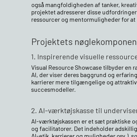
også mangfoldigheden af tanker, kreativ
projektet adresserer disse udfordringe
ressourcer og mentormuligheder for at
Projektets nøglekomponen
1. Inspirerende visuelle ressourc
Visual Resource Showcase tilbyder en r
AI, der viser deres baggrund og erfaringe
karrierer mere tilgængelige og attrakt
succesmodeller.
2. AI-værktøjskasse til undervise
AI-værktøjskassen er et sæt praktiske 
og facilitatorer. Det indeholder adskilli
AI-etik, karrierer og muligheder osv.), s