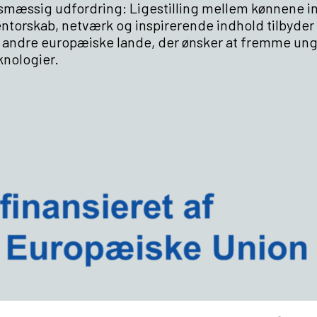
dsmæssig udfordring: Ligestilling mellem kønnene i
ntorskab, netværk og inspirerende indhold tilbyder
il andre europæiske lande, der ønsker at fremme un
knologier.