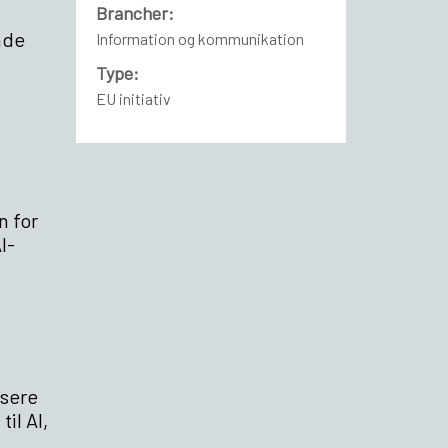
Brancher:
nde
Information og kommunikation
Type:
EU initiativ
n for
I-
isere
il AI,