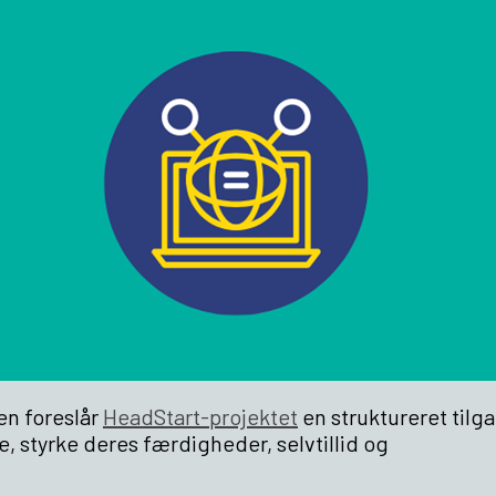
en foreslår
HeadStart-projektet
en struktureret tilga
, styrke deres færdigheder, selvtillid og