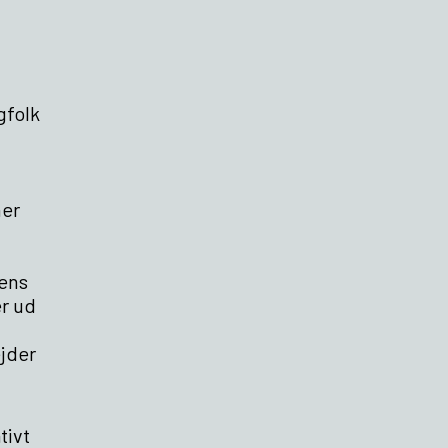
gfolk
ner
dens
er ud
ejder
tivt