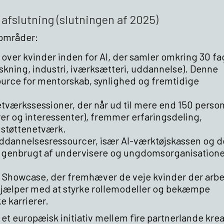
afslutning (slutningen af 2025)
tområder:
 over kvinder inden for AI, der samler omkring 30 fa
orskning, industri, iværksætteri, uddannelse). Denne
ource for mentorskab, synlighed og fremtidige
etværkssessioner, der når ud til mere end 150 perso
er og interessenter), fremmer erfaringsdeling,
f støttenetværk.
uddannelsesressourcer, især AI-værktøjskassen og 
ive genbrugt af undervisere og ungdomsorganisation
e Showcase, der fremhæver de veje kvinder der arb
 hjælper med at styrke rollemodeller og bekæmpe
e karrierer.
 et europæisk initiativ mellem fire partnerlande krea